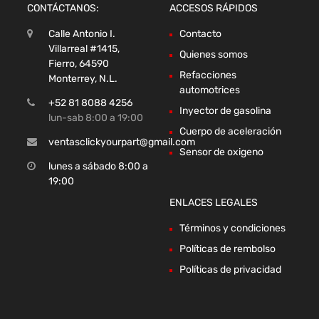
CONTÁCTANOS:
ACCESOS RÁPIDOS
Calle Antonio I.
Contacto
Villarreal #1415,
Quienes somos
Fierro, 64590
Refacciones
Monterrey, N.L.
automotrices
+52 81 8088 4256
Inyector de gasolina
lun-sab 8:00 a 19:00
Cuerpo de aceleración
ventasclickyourpart@gmail.com
Sensor de oxigeno
lunes a sábado 8:00 a
19:00
ENLACES LEGALES
Términos y condiciones
Políticas de rembolso
Políticas de privacidad