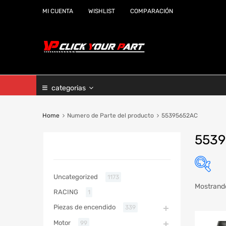
MI CUENTA
WISHLIST
COMPARACIÓN
categorias
Home
Numero de Parte del producto
55395652AC
553
CATEGORIAS
Uncategorized
1173
Mostrando
RACING
1
Marc
Piezas de encendido
339
Año
Motor
99