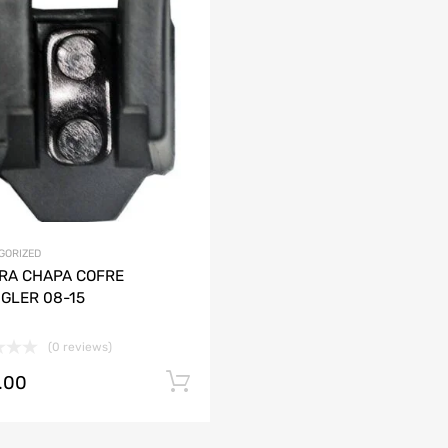
Agregar a mi Wishlist
ción
Agrega y compara
AUDI
CHEVROLET
DODGE
HONDA
JAC
LAMBORGHINI
MAZDA
GORIZED
RA CHAPA COFRE
GLER 08-15
(0 reviews)
.00
Añadir al carrito