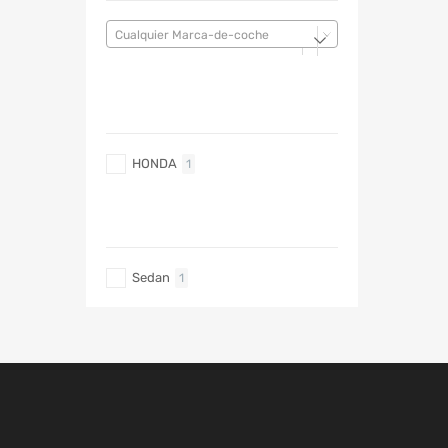
Cualquier Marca-de-coche
MARCA DE COCHE
HONDA
1
TIPO DE CARRO
Sedan
1