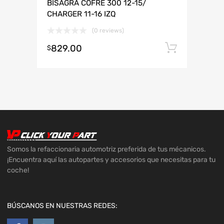
BISAGRA COFRE 300 12-15/
CHARGER 11-16 IZQ
(0 reviews)
829.00
Añadir 
$
Somos la refaccionaria automotriz preferida de tus mécanicos.
¡Encuentra aquí las autopartes y accesorios que necesitas para tu
coche!
BÚSCANOS EN NUESTRAS REDES: