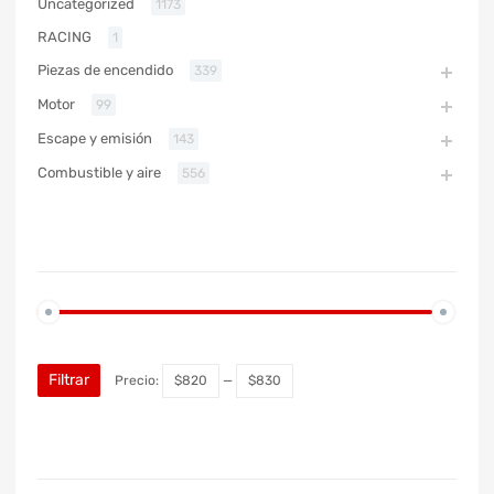
Uncategorized
1173
RACING
1
Piezas de encendido
339
Motor
99
Escape y emisión
143
Combustible y aire
556
PRECIO
Filtrar
Precio:
$820
—
$830
MARCA