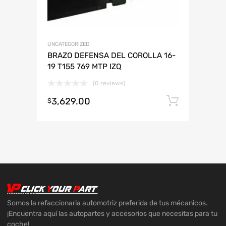
UNCATEGORIZED
BRAZO DEFENSA DEL COROLLA 16-
19 T155 769 MTP IZQ
(0 reviews)
3,629.00
Añadir 
$
Somos la refaccionaria automotriz preferida de tus mécanicos.
¡Encuentra aquí las autopartes y accesorios que necesitas para tu
coche!