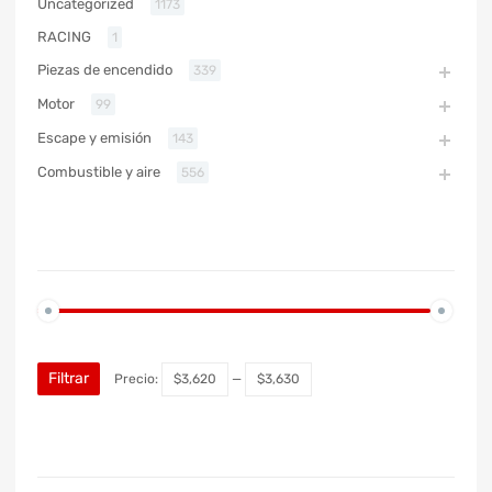
Uncategorized
1173
RACING
1
Piezas de encendido
339
Motor
99
Escape y emisión
143
Combustible y aire
556
PRECIO
Filtrar
Precio:
$3,620
—
$3,630
MARCA