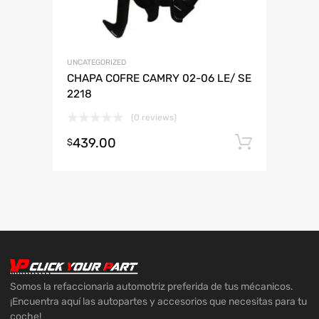
UNCATEGORIZED
CHAPA COFRE CAMRY 02-06 LE/ SE
2218
(0 reviews)
439.00
Añadir 
$
Somos la refaccionaria automotriz preferida de tus mécanicos.
¡Encuentra aquí las autopartes y accesorios que necesitas para tu
coche!