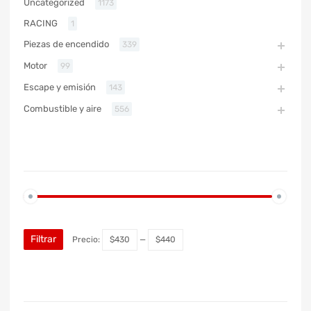
Uncategorized
1173
RACING
1
Piezas de encendido
339
Motor
99
Escape y emisión
143
Combustible y aire
556
PRECIO
Filtrar
Precio:
$430
—
$440
MARCA