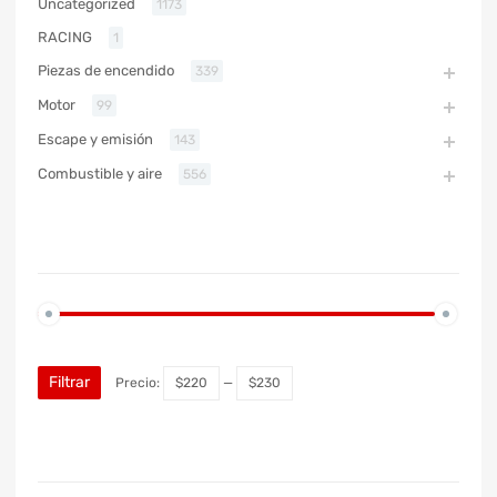
Uncategorized
1173
RACING
1
Piezas de encendido
339
Motor
99
Escape y emisión
143
Combustible y aire
556
PRECIO
Filtrar
Precio:
$220
—
$230
MARCA