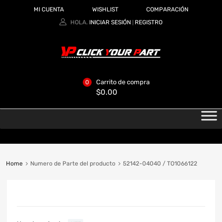
MI CUENTA
WISHLIST
COMPARACIÓN
HOLA.
INICIAR SESIÓN
REGISTRO
|
Carrito de compra
0
$
0.00
Home
Numero de Parte del producto
52142-04040 / TO1066122
CATEGORIAS