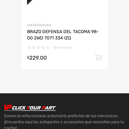
UNCATEGORIZED
BRAZO DEFENSA DEL TACOMA 98-
00 2WD 7071 334 IZQ
(0 reviews)
229.00
Añadir 
$
Somos la refaccionaria automotriz preferida de tus mécanicos.
¡Encuentra aquí las autopartes y accesorios que necesitas para tu
coche!