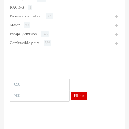
RACING
1
Piezas de encendido
339
Motor
99
Escape y emisión
143
Combustible y aire
556
PRECIO
Filtrar
MARCA