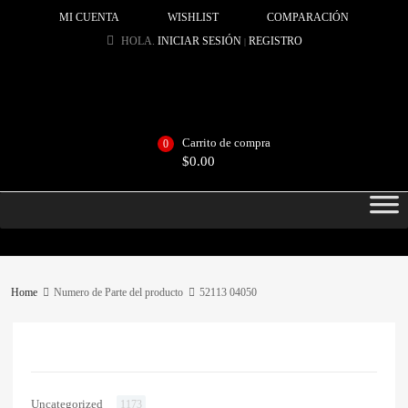
MI CUENTA
WISHLIST
COMPARACIÓN
HOLA.
INICIAR SESIÓN
REGISTRO
|
Carrito de compra
0
$
0.00
Home
Numero de Parte del producto
52113 04050
CATEGORIAS
Uncategorized
1173