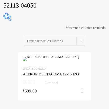
52113 04050
Mostrando el único resultado
Agregar a mi Wis
UNCATEGORIZED
Agrega y compara
ALERON DEL TACOMA 12-15 IZQ
(0 reviews)
699.00
Añadir al 
$