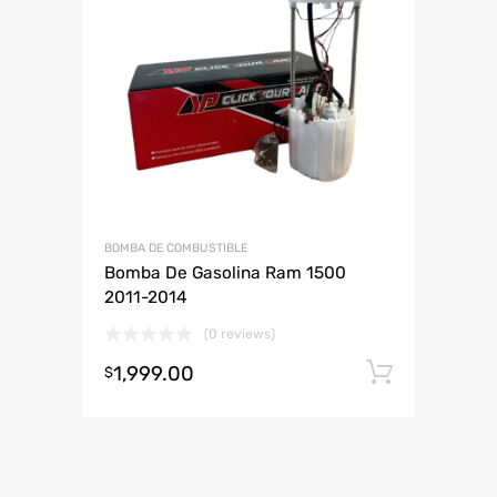
ABARTH
KIA SEDONA
ABARTH
AUDI
CHEVROLET
DODGE
HONDA
LAMBORGHINI
JAC
MAZDA
MINI
PLYMOUTH
RENAULT
SMART
VOLKSWAGEN
BOMBA DE COMBUSTIBLE
Bomba De Gasolina Ram 1500
2011-2014
(0 reviews)
1,999.00
Añadir 
$