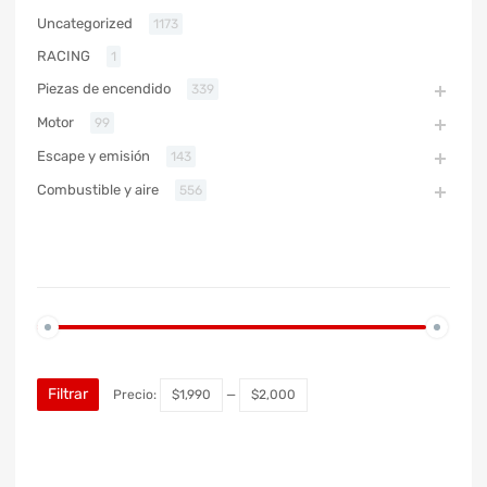
Uncategorized
1173
RACING
1
Piezas de encendido
339
Motor
99
Escape y emisión
143
Combustible y aire
556
PRECIO
Filtrar
Precio:
$1,990
—
$2,000
MARCA