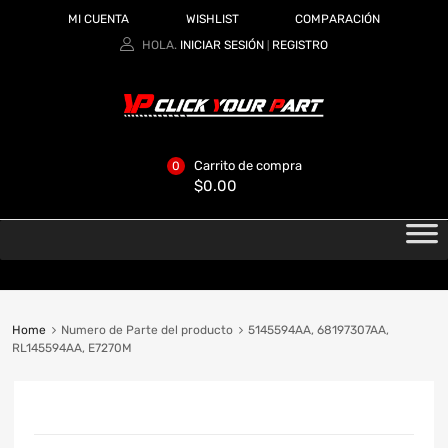
MI CUENTA
WISHLIST
COMPARACIÓN
HOLA.
INICIAR SESIÓN
REGISTRO
|
Carrito de compra
0
$
0.00
Home
Numero de Parte del producto
5145594AA, 68197307AA,
RL145594AA, E7270M
CATEGORIAS