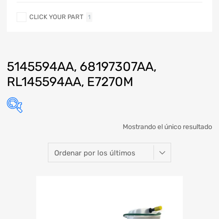
CLICK YOUR PART
1
5145594AA, 68197307AA,
RL145594AA, E7270M
Mostrando el único resultado
Marca
Modelo
Año
Refacción