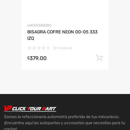
UNCATEGORIZED
BISAGRA COFRE NEON 00-05 333
IZQ
(0 reviews)
379.00
Añadir 
$
Somos la refaccionaria automotriz preferida de tus mécanicos.
¡Encuentra aquí las autopartes y accesorios que necesitas para tu
coche!