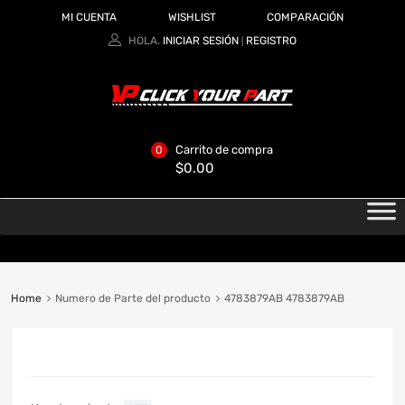
MI CUENTA
WISHLIST
COMPARACIÓN
HOLA.
INICIAR SESIÓN
REGISTRO
|
Carrito de compra
0
$
0.00
Home
Numero de Parte del producto
4783879AB 4783879AB
CATEGORIAS