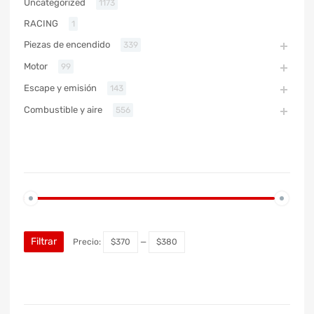
Uncategorized
1173
RACING
1
Piezas de encendido
339
Motor
99
Escape y emisión
143
Combustible y aire
556
PRECIO
Filtrar
Precio:
$370
—
$380
MARCA