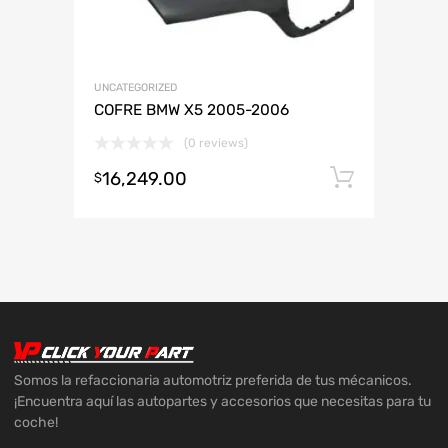
UNCATEGORIZED
COFRE BMW X5 2005-2006
(0 reviews)
16,249.00
Añadir 
$
Somos la refaccionaria automotriz preferida de tus mécanicos.
¡Encuentra aquí las autopartes y accesorios que necesitas para tu
coche!