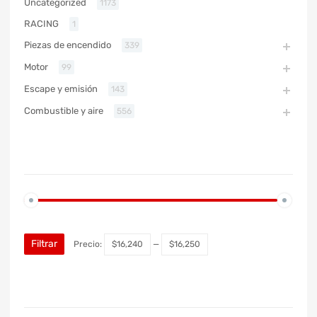
Uncategorized
1173
RACING
1
Piezas de encendido
339
Motor
99
Escape y emisión
143
Combustible y aire
556
PRECIO
Filtrar
Precio:
$16,240
—
$16,250
MARCA