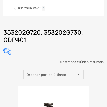
CLICK YOUR PART
1
353202G720, 353202G730,
GDP401
Mostrando el único resultado
Marca
Modelo
Año
Refacción