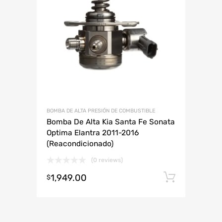
ABARTH
KIA SEDONA
ABARTH
AUDI
CHEVROLET
DODGE
HONDA
LAMBORGHINI
JAC
MAZDA
MINI
PLYMOUTH
RENAULT
SMART
VOLKSWAGEN
BOMBA DE ALTA PRESIÓN DE COMBUSTIBLE
Bomba De Alta Kia Santa Fe Sonata
Optima Elantra 2011-2016
(Reacondicionado)
(0 reviews)
1,949.00
Añadir 
$