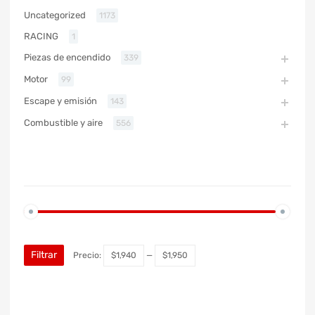
Uncategorized
1173
RACING
1
Piezas de encendido
339
Motor
99
Escape y emisión
143
Combustible y aire
556
PRECIO
Filtrar
Precio:
$1,940
—
$1,950
MARCA