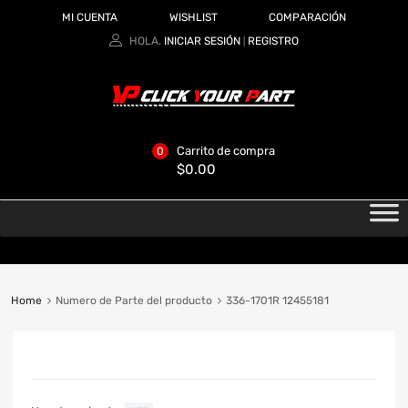
MI CUENTA
WISHLIST
COMPARACIÓN
HOLA.
INICIAR SESIÓN
REGISTRO
|
Carrito de compra
0
$
0.00
Home
Numero de Parte del producto
336-1701R 12455181
CATEGORIAS