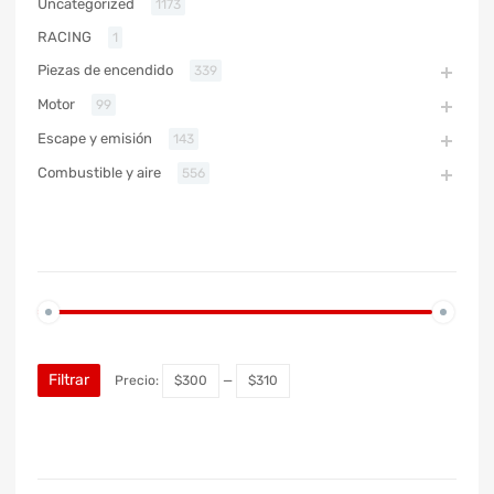
Uncategorized
1173
RACING
1
Piezas de encendido
339
Motor
99
Escape y emisión
143
Combustible y aire
556
PRECIO
Filtrar
Precio:
$300
—
$310
MARCA