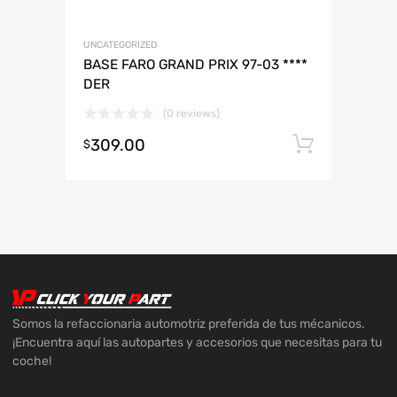
UNCATEGORIZED
BASE FARO GRAND PRIX 97-03 ****
DER
(0 reviews)
309.00
Añadir 
$
Somos la refaccionaria automotriz preferida de tus mécanicos.
¡Encuentra aquí las autopartes y accesorios que necesitas para tu
coche!