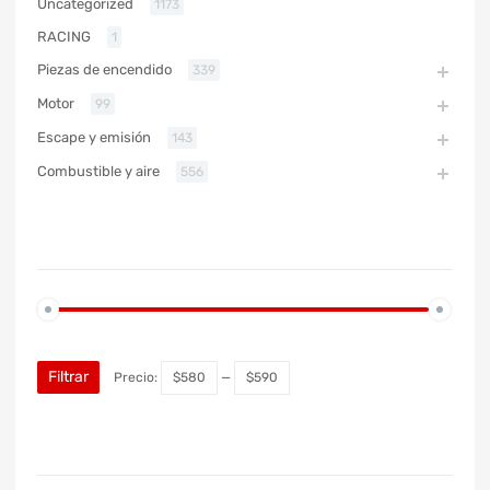
Uncategorized
1173
RACING
1
Piezas de encendido
339
Motor
99
Escape y emisión
143
Combustible y aire
556
PRECIO
Filtrar
Precio:
$580
—
$590
MARCA