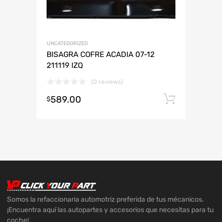
UNCATEGORIZED
BISAGRA COFRE ACADIA 07-12
211119 IZQ
(0 reviews)
589.00
Añadir 
$
Somos la refaccionaria automotriz preferida de tus mécanicos.
¡Encuentra aquí las autopartes y accesorios que necesitas para tu
coche!