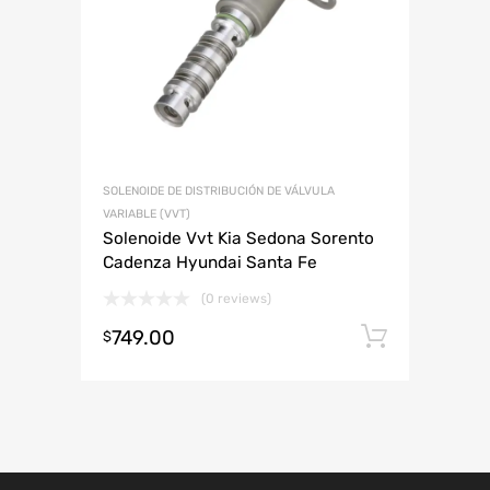
ABARTH
AUDI
CHEVROLET
DODGE
HONDA
LAMBORGHINI
JAC
MAZDA
MINI
PLYMOUTH
RENAULT
SMART
VOLKSWAGEN
SOLENOIDE DE DISTRIBUCIÓN DE VÁLVULA
VARIABLE (VVT)
Solenoide Vvt Kia Sedona Sorento
Cadenza Hyundai Santa Fe
(0 reviews)
749.00
Añadir 
$