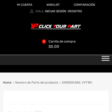
MI CUENTA
WISHLIST
COMPARACIÓN
HOLA.
INICIAR SESIÓN
REGISTRO
|
Carrito de compra
0
$
0.00
Home
Numero de Parte del producto
243553CAB2, VVT181
CATEGORIAS