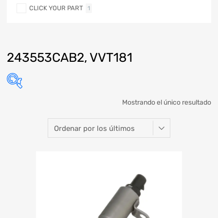
CLICK YOUR PART
1
243553CAB2, VVT181
Mostrando el único resultado
Marca
Modelo
Año
Refacción
ABARTH
KIA SEDONA