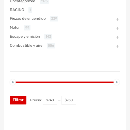
Uncategorized
1173
RACING
1
Piezas de encendido
339
Motor
99
Escape y emisión
143
Combustible y aire
556
PRECIO
Filtrar
Precio:
$740
—
$750
MARCA