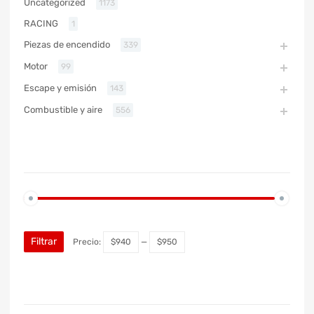
Uncategorized
1173
RACING
1
Piezas de encendido
339
Motor
99
Escape y emisión
143
Combustible y aire
556
PRECIO
Filtrar
Precio:
$940
—
$950
MARCA DE COCHE