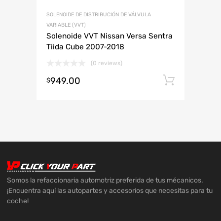
SOLENOIDE DE DISTRIBUCIÓN DE VÁLVULA
VARIABLE (VVT)
Solenoide VVT Nissan Versa Sentra
Tiida Cube 2007-2018
(0 reviews)
949.00
Añadir 
$
Somos la refaccionaria automotriz preferida de tus mécanicos.
¡Encuentra aquí las autopartes y accesorios que necesitas para tu
coche!