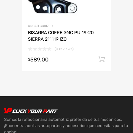
UNCATEGORIZED
BISAGRA COFRE GMC PU 19-20
SIERRA 211119 IZQ
(0 reviews)
589.00
Añadir 
$
Somos la refaccionaria automotriz preferida de tus mécanicos.
¡Encuentra aquí las autopartes y accesorios que necesitas para tu
coche!