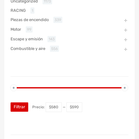
Uncategorized
1173
RACING
1
Piezas de encendido
339
Motor
99
Escape y emisión
143
Combustible y aire
556
PRECIO
Filtrar
Precio:
$580
—
$590
MARCA