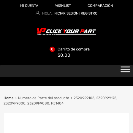
MI CUENTA
WISHLIST
COMPARACIÓN
HOLA.
INICIAR SESIÓN
REGISTRO
|
Carrito de compra
0
$
0.00
Home
Numero de Parte del producto
2320929105, 2320929175,
23209F9000, 23209F9080, FJ1404
CATEGORIAS