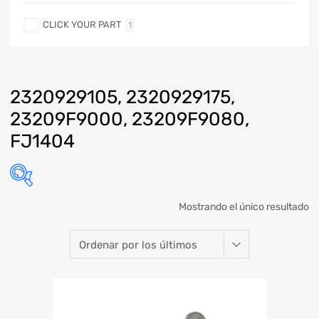
CLICK YOUR PART
1
2320929105, 2320929175,
23209F9000, 23209F9080,
FJ1404
Mostrando el único resultado
Marca
Modelo
Año
Refacción