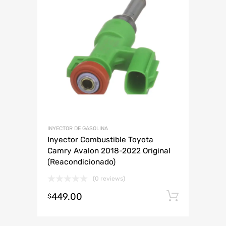
ABARTH
KIA SEDONA
ABARTH
AUDI
CHEVROLET
DODGE
HONDA
LAMBORGHINI
JAC
MAZDA
MINI
PLYMOUTH
RENAULT
SMART
VOLKSWAGEN
INYECTOR DE GASOLINA
Inyector Combustible Toyota
Camry Avalon 2018-2022 Original
(Reacondicionado)
(0 reviews)
449.00
Añadir 
$