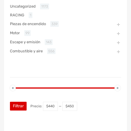
Uncategorized
1173
RACING
1
Piezas de encendido
339
Motor
99
Escape y emisión
143
Combustible y aire
556
PRECIO
Filtrar
Precio:
$440
—
$450
MARCA