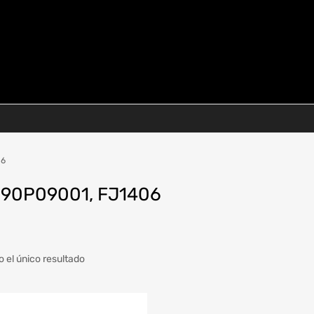
06
90P09001, FJ1406
 el único resultado
a
Modelo