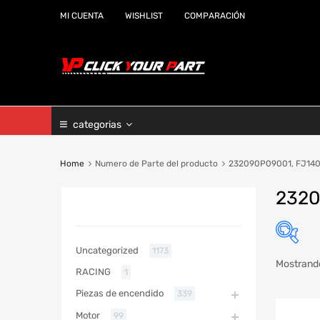
MI CUENTA
WISHLIST
COMPARACIÓN
categorias
Home
Numero de Parte del producto
232090P09001, FJ14
2320
CATEGORIAS
Uncategorized
1173
Mostrando
RACING
1
Marc
Piezas de encendido
339
Año
Motor
99