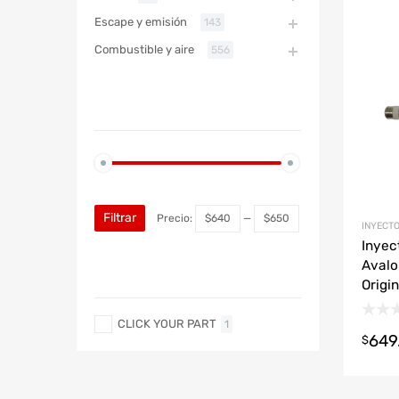
Refac
Escape y emisión
143
Combustible y aire
556
ABARTH
PRECIO
ABARTH
Filtrar
Precio:
$640
—
$650
INYECTO
Inyec
Avalo
MARCA
Origi
CLICK YOUR PART
1
649
$