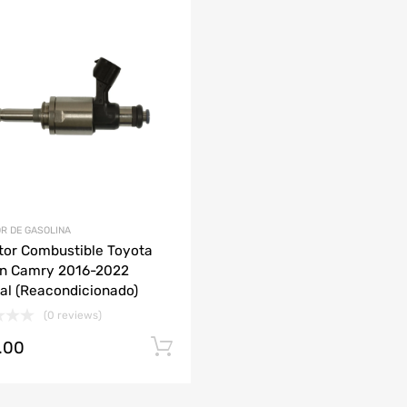
Agregar a mi Wishlist
ción
Agrega y compara
AUDI
CHEVROLET
DODGE
HONDA
JAC
LAMBORGHINI
MAZDA
R DE GASOLINA
tor Combustible Toyota
n Camry 2016-2022
nal (Reacondicionado)
(0 reviews)
.00
Añadir al carrito