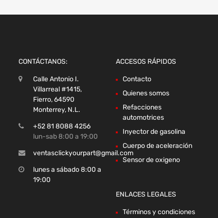
CONTÁCTANOS:
ACCESOS RÁPIDOS
Calle Antonio I.
Contacto
Villarreal #1415,
Quienes somos
Fierro, 64590
Refacciones
Monterrey, N.L.
automotrices
+52 81 8088 4256
Inyector de gasolina
lun-sab 8:00 a 19:00
Cuerpo de aceleración
ventasclickyourpart@gmail.com
Sensor de oxigeno
lunes a sábado 8:00 a
19:00
ENLACES LEGALES
Términos y condiciones