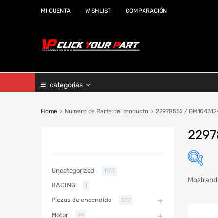
MI CUENTA
WISHLIST
COMPARACIÓN
categorias
Home
Numero de Parte del producto
22978552 / GM104312
2297
CATEGORIAS
Uncategorized
1173
Mostrando
RACING
1
Marc
Piezas de encendido
339
Año
Motor
99