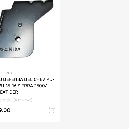
Agregar a mi Wishlist
ción
Agrega y compara
AUDI
CHEVROLET
DODGE
HONDA
JAC
LAMBORGHINI
MAZDA
GORIZED
O DEFENSA DEL CHEV PU/
U 15-16 SIERRA 2500/
 EXT DER
(0 reviews)
29.00
Añadir al carrito