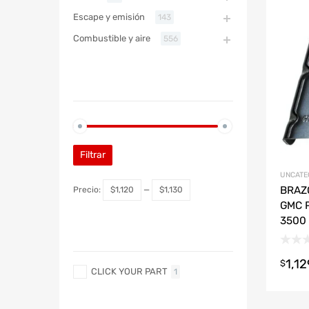
Refac
Escape y emisión
143
Combustible y aire
556
ABARTH
PRECIO
ABARTH
Filtrar
UNCATE
BRAZ
Precio:
$1,120
—
$1,130
GMC P
3500
MARCA
1,1
$
CLICK YOUR PART
1