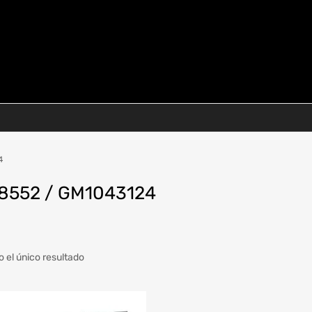
4
8552 / GM1043124
 el único resultado
a
Modelo