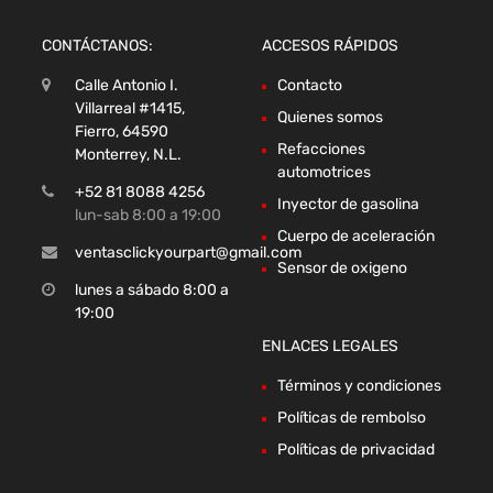
CONTÁCTANOS:
ACCESOS RÁPIDOS
Calle Antonio I.
Contacto
Villarreal #1415,
Quienes somos
Fierro, 64590
Refacciones
Monterrey, N.L.
automotrices
+52 81 8088 4256
Inyector de gasolina
lun-sab 8:00 a 19:00
Cuerpo de aceleración
ventasclickyourpart@gmail.com
Sensor de oxigeno
lunes a sábado 8:00 a
19:00
ENLACES LEGALES
Términos y condiciones
Políticas de rembolso
Políticas de privacidad