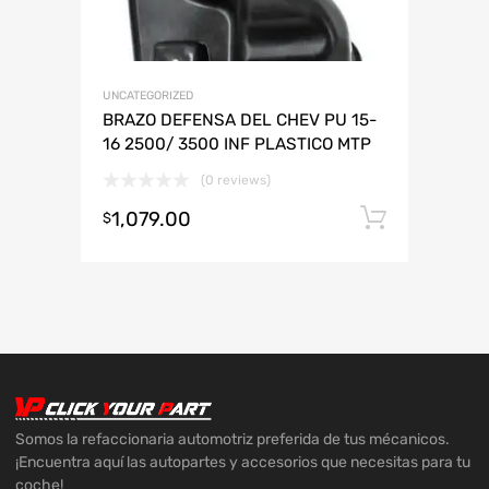
UNCATEGORIZED
BRAZO DEFENSA DEL CHEV PU 15-
16 2500/ 3500 INF PLASTICO MTP
(0 reviews)
1,079.00
Añadir 
$
Somos la refaccionaria automotriz preferida de tus mécanicos.
¡Encuentra aquí las autopartes y accesorios que necesitas para tu
coche!