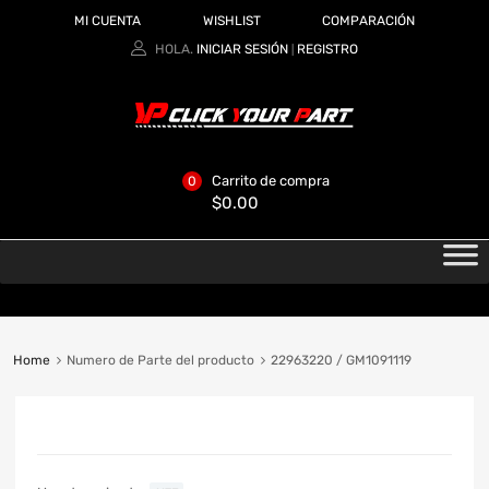
MI CUENTA
WISHLIST
COMPARACIÓN
HOLA.
INICIAR SESIÓN
REGISTRO
|
Carrito de compra
0
$
0.00
Home
Numero de Parte del producto
22963220 / GM1091119
CATEGORIAS