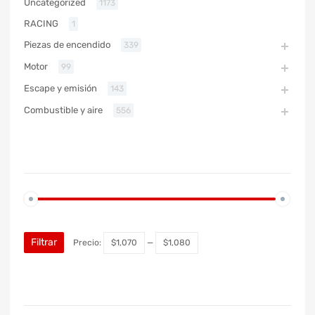
Uncategorized
1173
RACING
1
Piezas de encendido
339
Motor
99
Escape y emisión
143
Combustible y aire
556
PRECIO
Filtrar
Precio:
$1,070
—
$1,080
MARCA