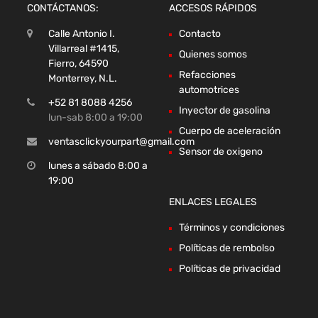
CONTÁCTANOS:
ACCESOS RÁPIDOS
Calle Antonio I.
Contacto
Villarreal #1415,
Quienes somos
Fierro, 64590
Refacciones
Monterrey, N.L.
automotrices
+52 81 8088 4256
Inyector de gasolina
lun-sab 8:00 a 19:00
Cuerpo de aceleración
ventasclickyourpart@gmail.com
Sensor de oxigeno
lunes a sábado 8:00 a
19:00
ENLACES LEGALES
Términos y condiciones
Políticas de rembolso
Políticas de privacidad