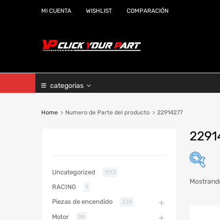
MI CUENTA
WISHLIST
COMPARACIÓN
categorias
Home
Numero de Parte del producto
22914277
2291
CATEGORIAS
Uncategorized
1173
Mostrando
RACING
1
Marc
Piezas de encendido
339
Año
Motor
99