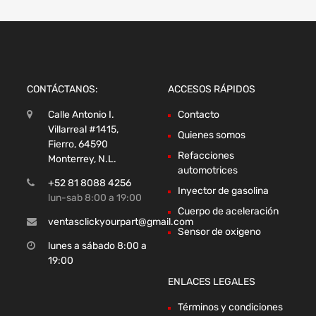
CONTÁCTANOS:
ACCESOS RÁPIDOS
Calle Antonio I.
Contacto
Villarreal #1415,
Quienes somos
Fierro, 64590
Refacciones
Monterrey, N.L.
automotrices
+52 81 8088 4256
Inyector de gasolina
lun-sab 8:00 a 19:00
Cuerpo de aceleración
ventasclickyourpart@gmail.com
Sensor de oxigeno
lunes a sábado 8:00 a
19:00
ENLACES LEGALES
Términos y condiciones