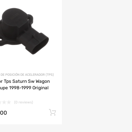
Agregar a mi Wishlist
ción
Agrega y compara
AUDI
CHEVROLET
DODGE
HONDA
JAC
LAMBORGHINI
MAZDA
DE POSICIÓN DE ACELERADOR (TPS)
r Tps Saturn Sw Wagon
upe 1998-1999 Original
(0 reviews)
.00
Añadir al carrito