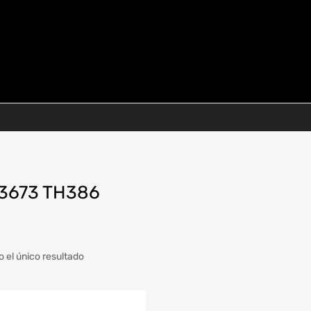
3673 TH386
 el único resultado
a
Modelo