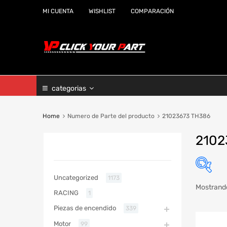
MI CUENTA
WISHLIST
COMPARACIÓN
categorias
Home
Numero de Parte del producto
21023673 TH386
2102
CATEGORIAS
Uncategorized
1173
Mostrando
RACING
1
Marc
Piezas de encendido
339
Año
Motor
99