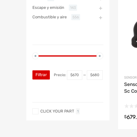
Refac
Escape y emisión
143
Combustible y aire
556
ABARTH
PRECIO
ABARTH
Filtrar
Precio:
$670
—
$680
SENSOR 
Senso
Sc Co
MARCA
CLICK YOUR PART
1
679
$