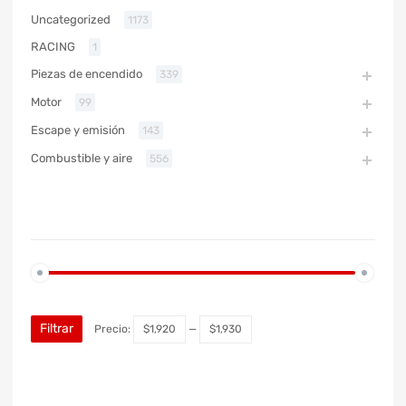
Uncategorized
1173
RACING
1
Piezas de encendido
339
Motor
99
Escape y emisión
143
Combustible y aire
556
PRECIO
Filtrar
Precio:
$1,920
—
$1,930
MARCA