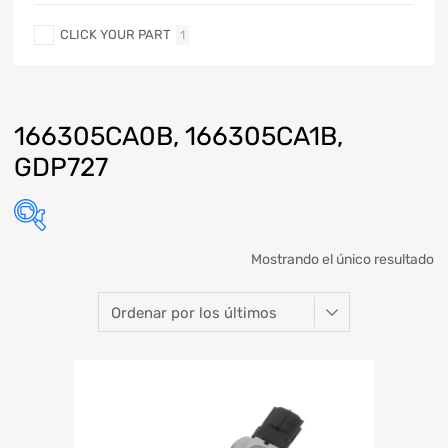
CLICK YOUR PART
1
166305CA0B, 166305CA1B,
GDP727
Mostrando el único resultado
Marca
Modelo
Año
Refacción