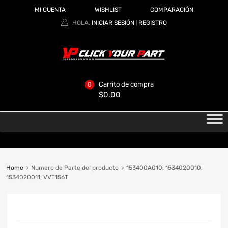
MI CUENTA
WISHLIST
COMPARACIÓN
HOLA.
INICIAR SESIÓN
REGISTRO
|
Carrito de compra
0
$
0.00
Home
Numero de Parte del producto
153400A010, 1534020010,
1534020011, VVT156T
CATEGORIAS