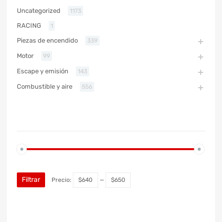
Uncategorized
1173
RACING
1
Piezas de encendido
339
Motor
99
Escape y emisión
143
Combustible y aire
556
PRECIO
Filtrar
Precio:
$640
—
$650
MARCA