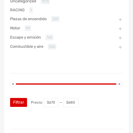
Uncategorized
1173
RACING
1
Piezas de encendido
339
Motor
99
Escape y emisión
143
Combustible y aire
556
PRECIO
Filtrar
Precio:
$670
—
$680
MARCA