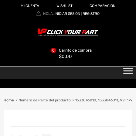
MI CUENTA
WISHLIST
COMPARACIÓN
HOLA.
INICIAR SESIÓN
REGISTRO
|
Carrito de compra
0
$
0.00
Home
Numero de Parte del producto
1533046010, 1533046011, VVT179
CATEGORIAS