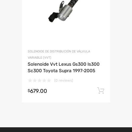
ABARTH
AUDI
CHEVROLET
DODGE
HONDA
LAMBORGHINI
JAC
MAZDA
MINI
PLYMOUTH
RENAULT
SMART
VOLKSWAGEN
SOLENOIDE DE DISTRIBUCIÓN DE VÁLVULA
VARIABLE (VVT)
Solenoide Vvt Lexus Gs300 Is300
Sc300 Toyota Supra 1997-2005
(0 reviews)
679.00
Añadir 
$