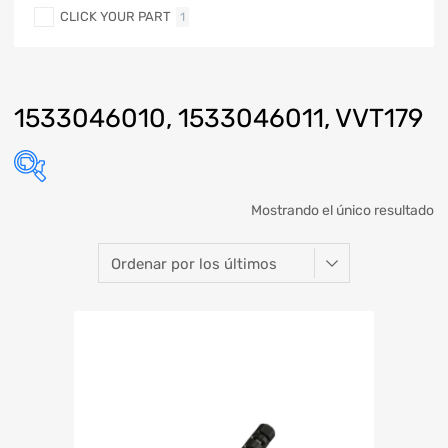
CLICK YOUR PART
1
1533046010, 1533046011, VVT179
Mostrando el único resultado
Marca
Modelo
Año
Refacción
ABARTH
KIA SEDONA