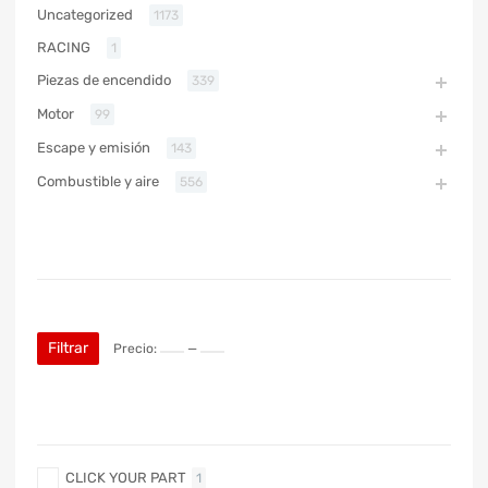
Uncategorized
1173
RACING
1
Piezas de encendido
339
Motor
99
Escape y emisión
143
Combustible y aire
556
PRECIO
Filtrar
Precio:
—
MARCA
CLICK YOUR PART
1