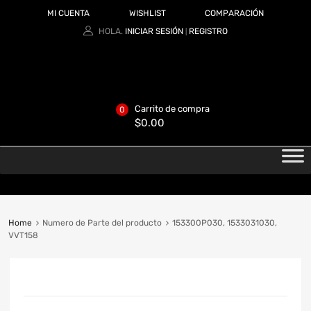
MI CUENTA
WISHLIST
COMPARACIÓN
HOLA.
INICIAR SESIÓN
REGISTRO
|
Carrito de compra
0
$
0.00
Home
Numero de Parte del producto
153300P030, 1533031030,
VVT158
CATEGORIAS