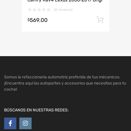
Camry Rav4 Lexus 2006-2017 Origi
(0 reviews)
569.00
Añadir 
$
Somos la refaccionaria automotriz preferida de tus mécanicos.
¡Encuentra aquí las autopartes y accesorios que necesitas para tu
coche!
BÚSCANOS EN NUESTRAS REDES: