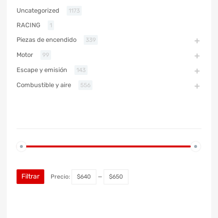
Uncategorized
1173
RACING
1
Piezas de encendido
339
Motor
99
Escape y emisión
143
Combustible y aire
556
PRECIO
Filtrar
Precio:
$640
—
$650
MARCA