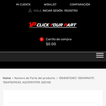
MI CUENTA
WISHLIST
COMPARACIÓN
HOLA.
INICIAR SESIÓN
REGISTRO
|
Carrito de compra
0
$
0.00
Home
Numero de Parte del producto
13540872457, 13541496717,
13547509043, A2C59511709, S20142
CATEGORIAS