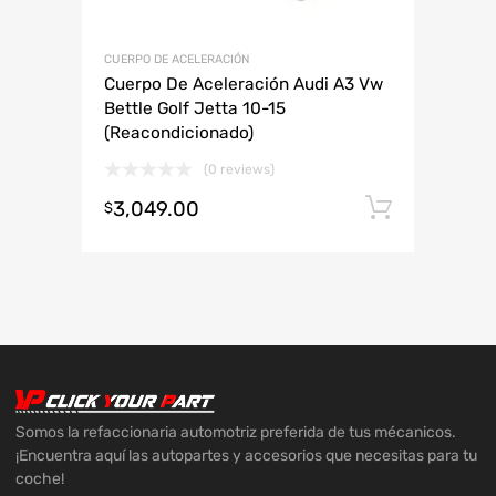
CUERPO DE ACELERACIÓN
Cuerpo De Aceleración Audi A3 Vw
Bettle Golf Jetta 10-15
(Reacondicionado)
(0 reviews)
3,049.00
Añadir 
$
Somos la refaccionaria automotriz preferida de tus mécanicos.
¡Encuentra aquí las autopartes y accesorios que necesitas para tu
coche!