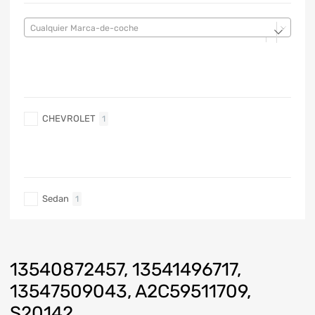
Cualquier Marca-de-coche
MARCA DE COCHE
CHEVROLET
1
TIPO DE CARRO
Sedan
1
13540872457, 13541496717,
13547509043, A2C59511709,
S20142