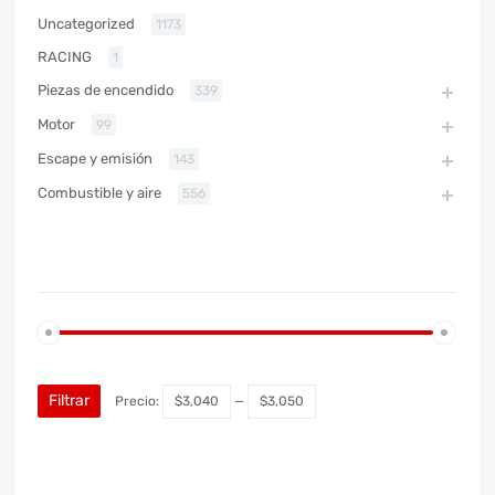
Uncategorized
1173
RACING
1
Piezas de encendido
339
Motor
99
Escape y emisión
143
Combustible y aire
556
PRECIO
Filtrar
Precio:
$3,040
—
$3,050
MARCA DE COCHE