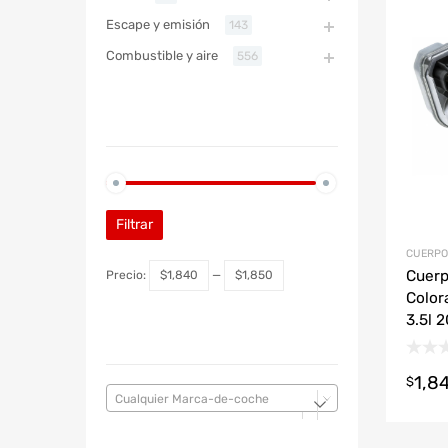
Refac
Escape y emisión
143
Combustible y aire
556
ABARTH
PRECIO
ABARTH
Filtrar
CUERPO
Cuerp
Precio:
$1,840
—
$1,850
Color
3.5l 
MARCA DE COCHE
1,8
$
Cualquier Marca-de-coche