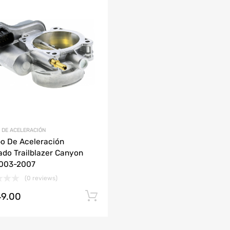
Agregar a mi Wishlist
ción
Agrega y compara
AUDI
CHEVROLET
DODGE
HONDA
JAC
LAMBORGHINI
MAZDA
 DE ACELERACIÓN
o De Aceleración
ado Trailblazer Canyon
2003-2007
(0 reviews)
49.00
Añadir al carrito