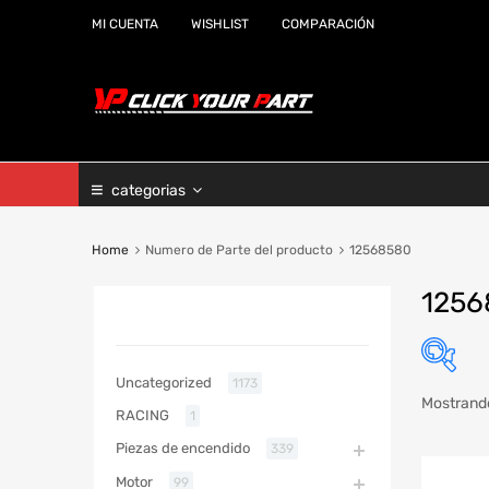
MI CUENTA
WISHLIST
COMPARACIÓN
categorias
Home
Numero de Parte del producto
12568580
1256
CATEGORIAS
Uncategorized
1173
Mostrando
RACING
1
Marc
Piezas de encendido
339
Año
Motor
99