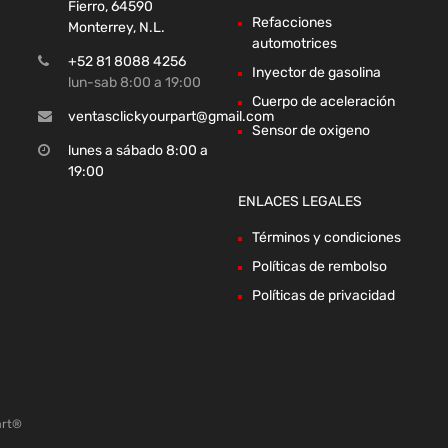
Fierro, 64590
Refacciones
Monterrey, N.L.
automotrices
+52 81 8088 4256
Inyector de gasolina
lun-sab 8:00 a 19:00
Cuerpo de aceleración
ventasclickyourpart@gmail.com
Sensor de oxigeno
lunes a sábado 8:00 a
19:00
ENLACES LEGALES
Términos y condiciones
Políticas de rembolso
Políticas de privacidad
art®