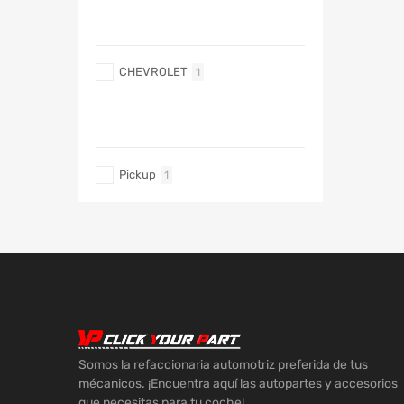
MARCA DE COCHE
CHEVROLET
1
TIPO DE CARRO
Pickup
1
Somos la refaccionaria automotriz preferida de tus
mécanicos. ¡Encuentra aquí las autopartes y accesorios
que necesitas para tu coche!