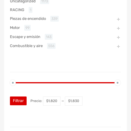
Uncategorized
1173
RACING
1
Piezas de encendido
339
Motor
99
Escape y emisión
143
Combustible y aire
556
PRECIO
Filtrar
Precio:
$1,820
—
$1,830
MARCA