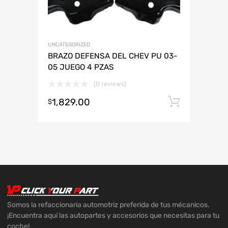
UNCATEGORIZED
BRAZO DEFENSA DEL CHEV PU 03-
05 JUEGO 4 PZAS
(0 reviews)
1,829.00
Añadir 
$
Somos la refaccionaria automotriz preferida de tus mécanicos.
¡Encuentra aquí las autopartes y accesorios que necesitas para tu
coche!