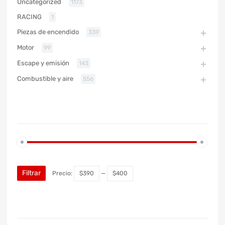
Uncategorized
1173
RACING
1
Piezas de encendido
339
Motor
99
Escape y emisión
143
Combustible y aire
556
PRECIO
Filtrar
Precio:
$390
—
$400
MARCA