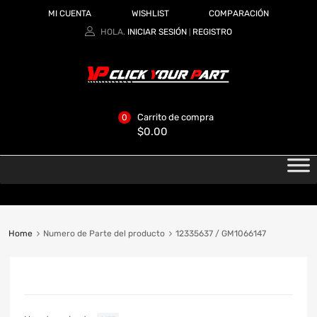
MI CUENTA
WISHLIST
COMPARACIÓN
HOLA.
INICIAR SESIÓN
REGISTRO
|
Carrito de compra
0
$
0.00
Home
Numero de Parte del producto
12335637 / GM1066147
CATEGORIAS