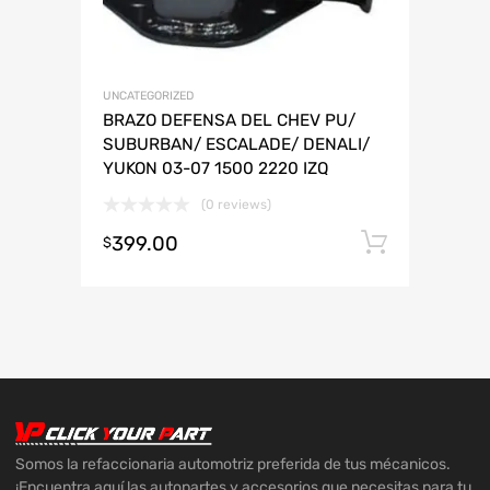
UNCATEGORIZED
BRAZO DEFENSA DEL CHEV PU/
SUBURBAN/ ESCALADE/ DENALI/
YUKON 03-07 1500 2220 IZQ
(0 reviews)
399.00
Añadir 
$
Somos la refaccionaria automotriz preferida de tus mécanicos.
¡Encuentra aquí las autopartes y accesorios que necesitas para tu