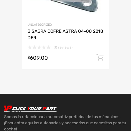
UNCATEGORIZED
BISAGRA COFRE ASTRA 04-08 2218
DER
(0 reviews)
609.00
Añadir 
$
Somos la refaccionaria automotriz preferida de tus mécanicos.
¡Encuentra aquí las autopartes y accesorios que necesitas para tu
coche!