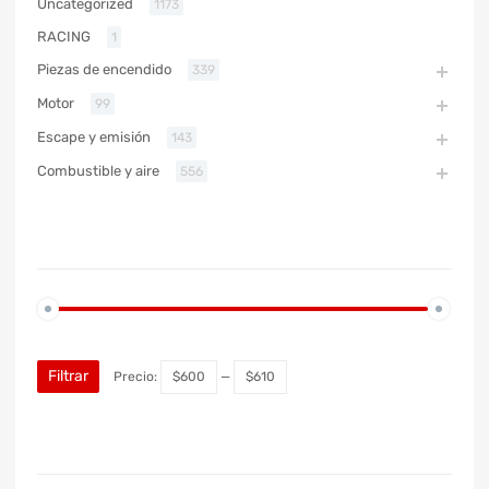
Uncategorized
1173
RACING
1
Piezas de encendido
339
Motor
99
Escape y emisión
143
Combustible y aire
556
PRECIO
Filtrar
Precio:
$600
—
$610
MARCA