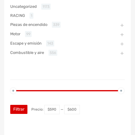
Uncategorized
1173
RACING
1
Piezas de encendido
339
Motor
99
Escape y emisión
143
Combustible y aire
556
PRECIO
Filtrar
Precio:
$590
—
$600
MARCA