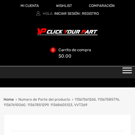
MI CUENTA
WISHLIST
COMPARACIÓN
HOLA.
INICIAR SESIÓN
REGISTRO
|
Carrito de compra
0
$
0.00
Home
Numero de Parte del producto
11367561265, 11367585776,
11367610060, 11367851299, 11368605123, VVT269
CATEGORIAS