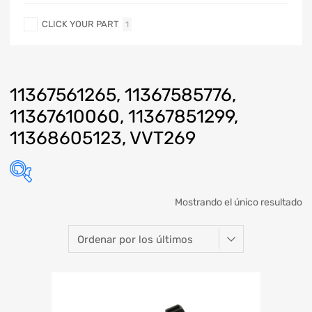
CLICK YOUR PART
1
11367561265, 11367585776,
11367610060, 11367851299,
11368605123, VVT269
Mostrando el único resultado
Marca
Modelo
Año
Refacción