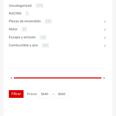
Uncategorized
1173
RACING
1
Piezas de encendido
339
Motor
99
Escape y emisión
143
Combustible y aire
556
PRECIO
Filtrar
Precio:
$640
—
$650
MARCA