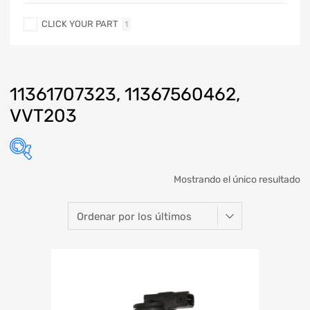
CLICK YOUR PART
1
11361707323, 11367560462,
VVT203
Mostrando el único resultado
Marca
Modelo
Año
Refacción