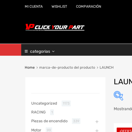
MI CUENTA
WISHLIST
COMPARACIÓN
categorias
Home
marca-de-producto del producto
LAUNCH
LAU
CATEGORIAS
Uncategorized
1173
Mostrando
RACING
1
Marc
Piezas de encendido
339
Año
Motor
99
¡OFERT