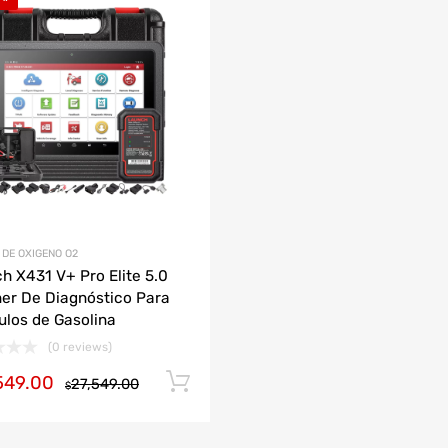
Agregar a mi Wishlist
ción
Agrega y compara
AUDI
CHEVROLET
DODGE
HONDA
JAC
LAMBORGHINI
MAZDA
DE OXIGENO O2
h X431 V+ Pro Elite 5.0
er De Diagnóstico Para
ulos de Gasolina
(0 reviews)
549.00
Añadir al carrito
27,549.00
$