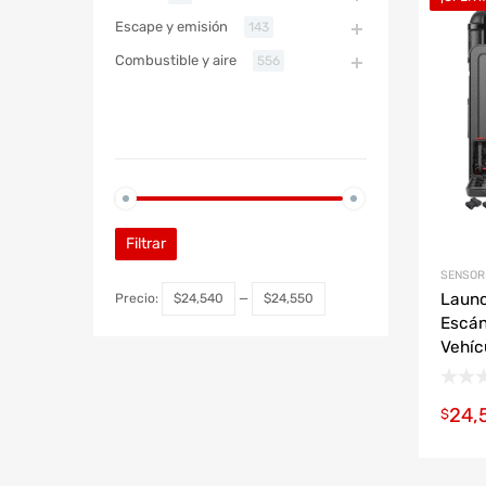
Refac
Escape y emisión
143
Combustible y aire
556
ABARTH
PRECIO
ABARTH
Filtrar
SENSOR 
Launc
Precio:
$24,540
—
$24,550
Escán
Vehíc
24,
$