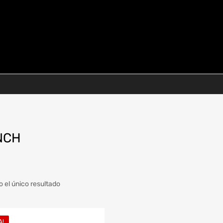
NCH
 el único resultado
a
Modelo
A!