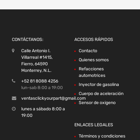
CONTÁCTANOS:
ACCESOS RÁPIDOS
Calle Antonio I.
Contacto
Villarreal #1415,
Quienes somos
Fierro, 64590
Refacciones
Monterrey, N.L.
automotrices
+52 81 8088 4256
Inyector de gasolina
lun-sab 8:00 a 19:00
Cuerpo de aceleración
ventasclickyourpart@gmail.com
Sensor de oxigeno
lunes a sábado 8:00 a
19:00
ENLACES LEGALES
Términos y condiciones