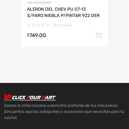
UNCATEGORIZED
ALERON DEL CHEV PU 07-13
S/FARO NIEBLA P/PINTAR 922 DER
(0 reviews)
749.00
Añadir 
$
Somos la refaccionaria automotriz preferida de tus mécanicos.
¡Encuentra aquí las autopartes y accesorios que necesitas para tu
coche!