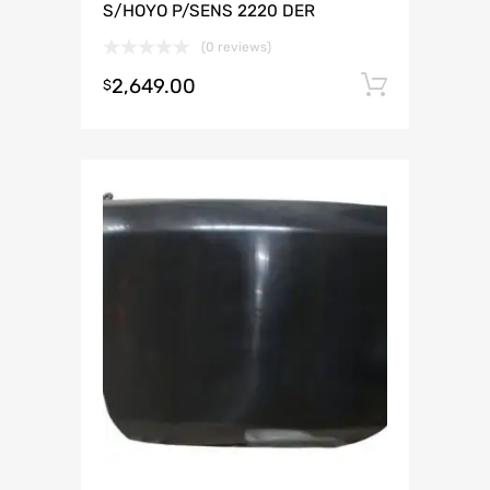
S/HOYO P/SENS 2220 DER
(0 reviews)
2,649.00
Añadir 
$